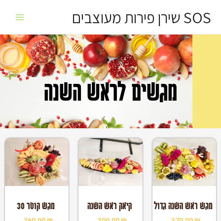
ילוג
Main
SOS שירן פירות מעוצבים
תוכן
Menu
מגשים לראש השנה
במלאי
במלאי
מגש ראש השנה גדול
קיאק ראש השנה
מגש קוטר 30
260.00
₪
300.00
₪
370.00
₪