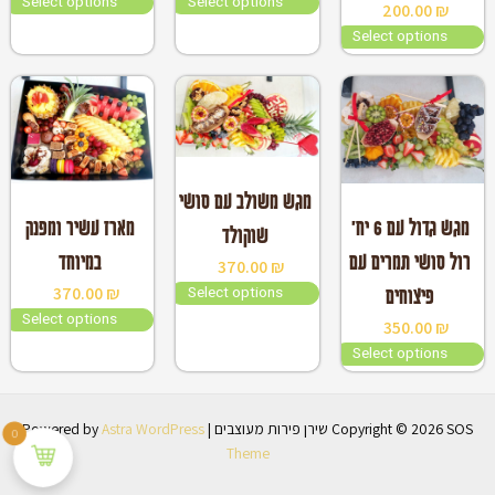
Select options
Select options
200.00
₪
Select options
במלאי
במלאי
מגש משולב עם סושי
מגש גדול עם 6 יח'
מארז עשיר ומפנק
שוקולד
רול סושי תמרים עם
במיוחד
370.00
₪
Select options
370.00
₪
פיצוחים
Select options
350.00
₪
Select options
Copyright © 2026 SOS שירן פירות מעוצבים | Powered by
Astra WordPress
0
Theme